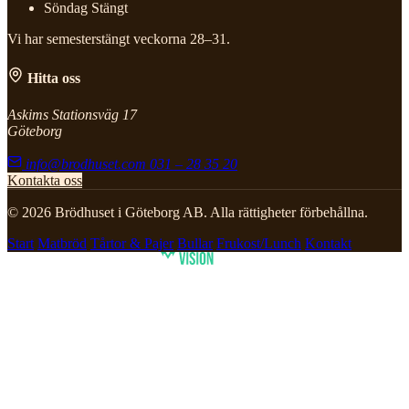
Söndag
Stängt
Vi har semesterstängt veckorna 28–31.
Hitta oss
Askims Stationsväg 17
Göteborg
info@brodhuset.com
031 – 28 35 20
Kontakta oss
© 2026 Brödhuset i Göteborg AB. Alla rättigheter förbehållna.
Start
Matbröd
Tårtor & Pajer
Bullar
Frukost/Lunch
Kontakt